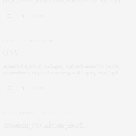
https://www.youtube.com/watch?v=xuF_hnTDukE
0 SHARES
POEMS
FEBRUARY 14, 2016
ONV
കാലങ്ങൾ മുന്നേ നീ രചിച്ചോരു, ഭൂമി തൻ ചരമഗീതം പോൽ,
കാലാതീതമാം ഒരു പേർ ഈ നാടും രചിച്ചിടുന്നു. നിലച്ചീടുമീ…
0 SHARES
ARTICLES
,
POEMS
FEBRUARY 2, 2016
അകലുന്ന ചിറകുകൾ…..