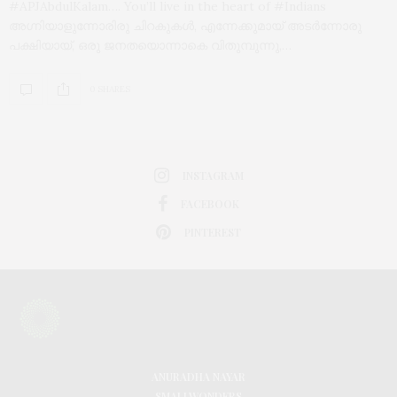
#‎APJAbdulKalam‬…. You’ll live in the heart of ‪#‎Indians‬
അഗ്നിയാളുന്നോരിരു ചിറകുകൾ, എന്നേക്കുമായ് അടർന്നോരു
പക്ഷിയായ്, ഒരു ജനതയൊന്നാകെ വിതുമ്പുന്നു,…
0 SHARES
INSTAGRAM
FACEBOOK
PINTEREST
ANURADHA NAYAR
SMALLWONDERS