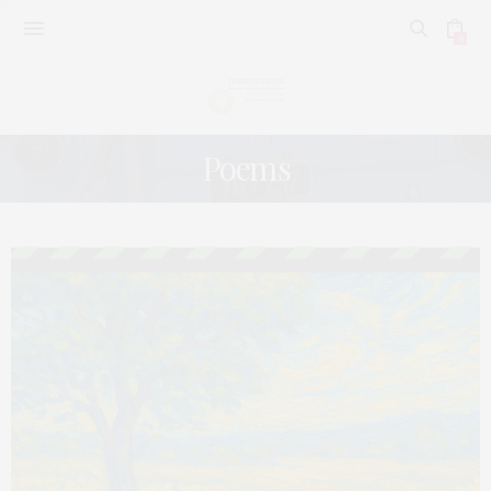
0
Poems