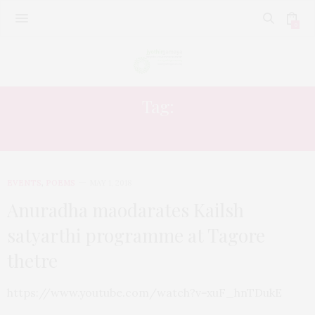
0
Tag:
POEMS
EVENTS
,
POEMS
MAY 1, 2018
Anuradha maodarates Kailsh
satyarthi programme at Tagore
thetre
https://www.youtube.com/watch?v=xuF_hnTDukE