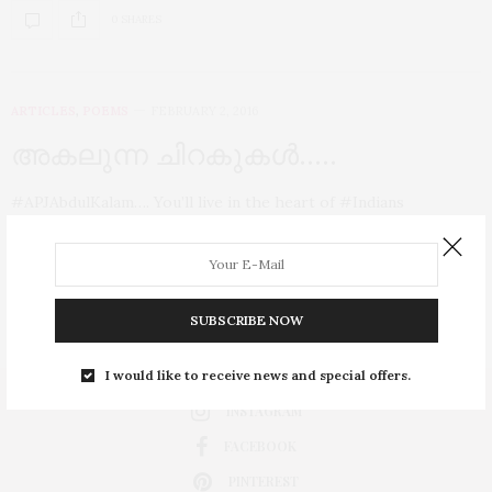
0 SHARES
ARTICLES
,
POEMS
FEBRUARY 2, 2016
അകലുന്ന ചിറകുകൾ…..
#‎APJAbdulKalam‬…. You’ll live in the heart of ‪#‎Indians‬
അഗ്നിയാളുന്നോരിരു ചിറകുകൾ, എന്നേക്കുമായ് അടർന്നോരു
പക്ഷിയായ്, ഒരു ജനതയൊന്നാകെ വിതുമ്പുന്നു,…
0 SHARES
SUBSCRIBE NOW
I would like to receive news and special offers.
INSTAGRAM
FACEBOOK
PINTEREST