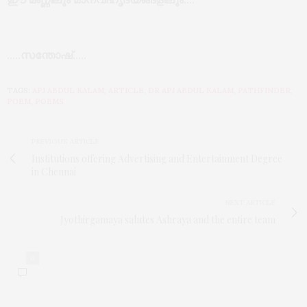
…..സന്തോഷ്‌…..
TAGS:
APJ ABDUL KALAM
,
ARTICLE
,
DR APJ ABDUL KALAM
,
PATHFINDER
,
POEM
,
POEMS
PREVIOUS ARTICLE
Institutions offering Advertising and Entertainment Degree
in Chennai
NEXT ARTICLE
Jyothirgamaya salutes Ashraya and the entire team
0