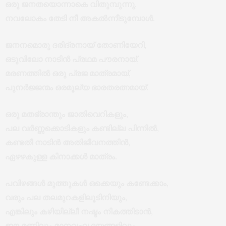
ഒരു ജനതയൊന്നാകെ വിതുമ്പുന്നു,
നവലോകം തേടി നീ അകൽന്നീടുമ്പോൾ.
ജനനമൊരു ദരിദ്രനായ് തോണിയേറി,
ഒടുവിലോ നാടിൻ പ്രഥമ പൗരനായ്,
മരണത്തിൽ ഒരു പ്രജ മാത്രമായ്,
പുനർജ്ജന്മം ഒരമൂല്യ ഭാരതരത്നമായ്.
ഒരു മതഭ്രാന്തും ജാതിവെറികളും,
പല വർണ്ണക്കൊടികളും കണ്ടില്ല പിന്നിൽ,
കണ്ടതീ നാടിൻ അതിജീവനത്തിൻ,
ഏഴഴകുള്ള കിനാക്കൾ മാത്രം.
പവിഴങ്ങൾ മുത്തുകൾ ഒക്കെയും കണ്ടേക്കാം,
വരും പല തലമുറകളിലൂടിനിയും,
എങ്കിലും കഴിയില്ലീ നഷ്ടം നികത്തിടാൻ,
ഈ മണ്ണിലും മാനവഹൃദയങ്ങളിലും….