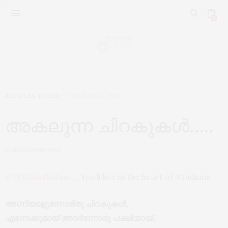
0
ARTICLES
,
POEMS
FEBRUARY 2, 2016
അകലുന്ന ചിറകുകൾ…..
by
SMALLWONDERS
#‎APJAbdulKalam‬
…. You’ll live in the heart of
‪#‎Indians‬
അഗ്നിയാളുന്നോരിരു ചിറകുകൾ,
എന്നേക്കുമായ് അടർന്നോരു പക്ഷിയായ്,